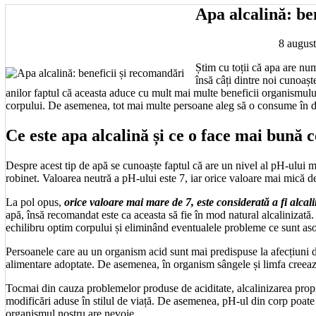
Apa alcalină: be
8 augus
Știm cu toții că apa are num
însă câți dintre noi cunoaș
anilor faptul că aceasta aduce cu mult mai multe beneficii organismului,
corpului. De asemenea, tot mai multe persoane aleg să o consume în de
Ce este apa alcalină și ce o face mai bună 
Despre acest tip de apă se cunoaște faptul că are un nivel al pH-ului m
robinet. Valoarea neutră a pH-ului este 7, iar orice valoare mai mică de
La pol opus,
orice valoare mai mare de 7, este considerată a fi alcal
apă, însă recomandat este ca aceasta să fie în mod natural alcaliniza
echilibru optim corpului și eliminând eventualele probleme ce sunt as
Persoanele care au un organism acid sunt mai predispuse la afecțiuni de s
alimentare adoptate. De asemenea, în organism sângele și limfa creează
Tocmai din cauza problemelor produse de aciditate, alcalinizarea propriu
modificări aduse în stilul de viață. De asemenea, pH-ul din corp poate 
organismul nostru are nevoie.