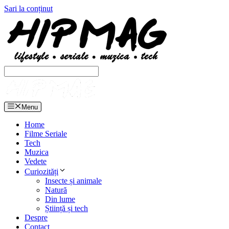
Sari la conținut
Menu
Home
Filme Seriale
Tech
Muzica
Vedete
Curiozități
Insecte și animale
Natură
Din lume
Știință și tech
Despre
Contact