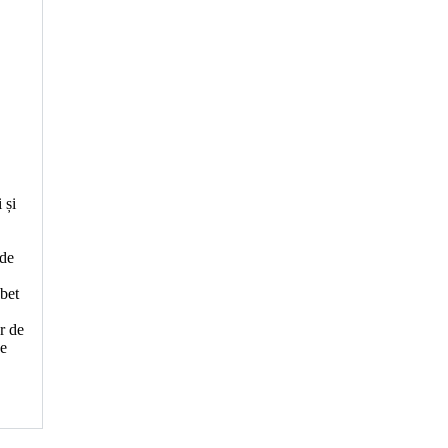
 și
 de
abet
r de
ce