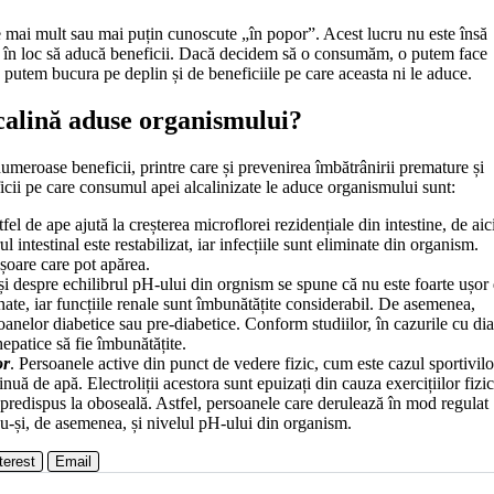
e mai mult sau mai puțin cunoscute „în popor”. Acest lucru nu este însă
ii în loc să aducă beneficii. Dacă decidem să o consumăm, o putem face
e putem bucura pe deplin și de beneficiile pe care aceasta ni le aduce.
lcalină aduse organismului?
meroase beneficii, printre care și prevenirea îmbătrânirii premature și
icii pe care consumul apei alcalinizate le aduce organismului sunt:
el de ape ajută la creșterea microflorei rezidențiale din intestine, de aici
 intestinal este restabilizat, iar infecțiile sunt eliminate din organism.
ușoare care pot apărea.
și despre echilibrul pH-ului din orgnism se spune că nu este foarte ușor
nate, iar funcțiile renale sunt îmbunătățite considerabil. De asemenea,
soanelor diabetice sau pre-diabetice. Conform studiilor, în cazurile cu di
hepatice să fie îmbunătățite.
or
. Persoanele active din punct de vedere fizic, cum este cazul sportivilo
uă de apă. Electroliții acestora sunt epuizați din cauza exercițiilor fizi
predispus la oboseală. Astfel, persoanele care derulează în mod regulat
du-și, de asemenea, și nivelul pH-ului din organism.
terest
Email