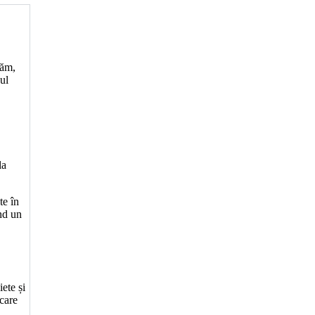
măm,
ul
la
te în
nd un
ete și
 care