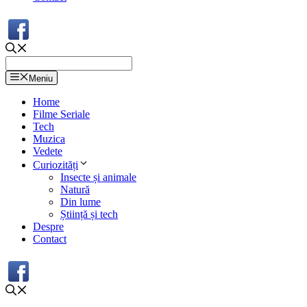
Meniu
Home
Filme Seriale
Tech
Muzica
Vedete
Curiozități
Insecte și animale
Natură
Din lume
Știință și tech
Despre
Contact