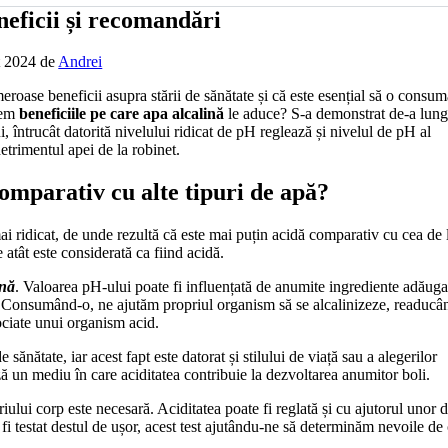
neficii și recomandări
t 2024
de
Andrei
eroase beneficii asupra stării de sănătate și că este esențial să o consu
tem
beneficiile pe care
apa alcalină
le aduce? S-a demonstrat de-a lung
 întrucât datorită nivelului ridicat de pH reglează și nivelul de pH al
trimentul apei de la robinet.
comparativ cu alte tipuri de apă?
ai ridicat, de unde rezultă că este mai puțin acidă comparativ cu cea de 
 atât este considerată ca fiind acidă.
ină
. Valoarea pH-ului poate fi influențată de anumite ingrediente adăuga
tă. Consumând-o, ne ajutăm propriul organism să se alcalinizeze, readucâ
ociate unui organism acid.
ănătate, iar acest fapt este datorat și stilului de viață sau a alegerilor
 un mediu în care aciditatea contribuie la dezvoltarea anumitor boli.
lui corp este necesară. Aciditatea poate fi reglată și cu ajutorul unor di
fi testat destul de ușor, acest test ajutându-ne să determinăm nevoile de