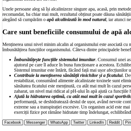
Unele persoane aleg să își alcalinizeze singure apa, acasă, prin metod
recomandat, ba chiar mai mult, rezultatul obținut poate dăuna sănătăț
alegând să cumpărăm o
apă alcalinizată în mod natural
, iar atunci n
Care sunt beneficiile consumului de apă a
Menținerea unui nivel minim alcalin al organismului este asociată cu nu
îmbunătățirea funcțiilor organismului. Câteva dintre principalele benef
Îmbunătățește funcțiile sistemului imunitar
. Consumul unei astf
ajutorul pe care îl aduce în buna funcționare a acestora. Echilibrul
Sistemul imunitar este întărit, făcând față mai ușor afecțiunilor 
Contribuie la menținerea sănătății rinichilor și a ficatului
. De
restabilizat, consumând alimente alcalinizate toxinele sunt elimi
sănătatea ficatului este menținută, cu atât mai mult în cazul per
zaharat, un nivel mai ridicat al pH-ului în apă ajută ca funcțiile 
Ajută la hidratarea optimă, cu atât mai mult în cazul sportivil
performanță, se deshidratează destul de ușor, având nevoie contin
extreme sau a transpirației excesive. Un organism acid este mai 
exerciții fizice pot rămâne hidratate timp îndelungat, echilibrân
Facebook
Messenger
WhatsApp
Twitter
LinkedIn
Reddit
Pin