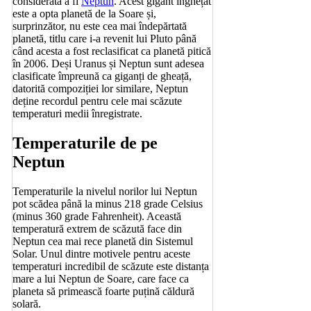
considerată a fi
Neptun
. Acest gigant înghețat
este a opta planetă de la Soare și,
surprinzător, nu este cea mai îndepărtată
planetă, titlu care i-a revenit lui Pluto până
când acesta a fost reclasificat ca planetă pitică
în 2006. Deși Uranus și Neptun sunt adesea
clasificate împreună ca giganți de gheață,
datorită compoziției lor similare, Neptun
deține recordul pentru cele mai scăzute
temperaturi medii înregistrate.
Temperaturile de pe
Neptun
Temperaturile la nivelul norilor lui Neptun
pot scădea până la minus 218 grade Celsius
(minus 360 grade Fahrenheit). Această
temperatură extrem de scăzută face din
Neptun cea mai rece planetă din Sistemul
Solar. Unul dintre motivele pentru aceste
temperaturi incredibil de scăzute este distanța
mare a lui Neptun de Soare, care face ca
planeta să primească foarte puțină căldură
solară.