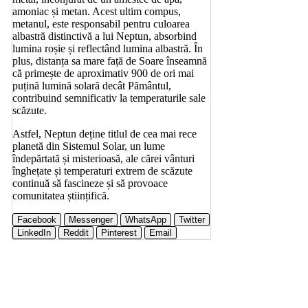
amoniac și metan. Acest ultim compus,
metanul, este responsabil pentru culoarea
albastră distinctivă a lui Neptun, absorbind
lumina roșie și reflectând lumina albastră. În
plus, distanța sa mare față de Soare înseamnă
că primește de aproximativ 900 de ori mai
puțină lumină solară decât Pământul,
contribuind semnificativ la temperaturile sale
scăzute.
Astfel, Neptun deține titlul de cea mai rece
planetă din Sistemul Solar, un lume
îndepărtată și misterioasă, ale cărei vânturi
înghețate și temperaturi extrem de scăzute
continuă să fascineze și să provoace
comunitatea științifică.
Facebook
Messenger
WhatsApp
Twitter
LinkedIn
Reddit
Pinterest
Email