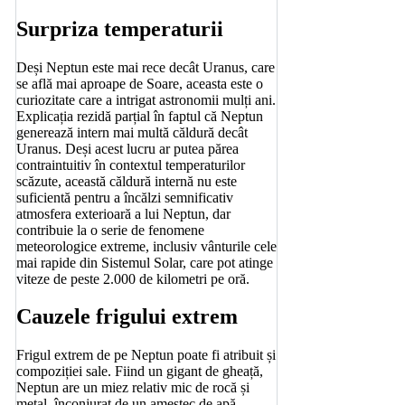
Surpriza temperaturii
Deși Neptun este mai rece decât Uranus, care
se află mai aproape de Soare, aceasta este o
curiozitate care a intrigat astronomii mulți ani.
Explicația rezidă parțial în faptul că Neptun
generează intern mai multă căldură decât
Uranus. Deși acest lucru ar putea părea
contraintuitiv în contextul temperaturilor
scăzute, această căldură internă nu este
suficientă pentru a încălzi semnificativ
atmosfera exterioară a lui Neptun, dar
contribuie la o serie de fenomene
meteorologice extreme, inclusiv vânturile cele
mai rapide din Sistemul Solar, care pot atinge
viteze de peste 2.000 de kilometri pe oră.
Cauzele frigului extrem
Frigul extrem de pe Neptun poate fi atribuit și
compoziției sale. Fiind un gigant de gheață,
Neptun are un miez relativ mic de rocă și
metal, înconjurat de un amestec de apă,