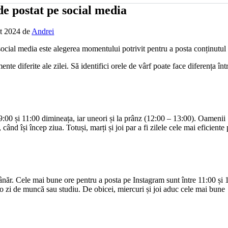
e postat pe social media
t 2024
de
Andrei
 social media este alegerea momentului potrivit pentru a posta conținutul 
nte diferite ale zilei. Să identifici orele de vârf poate face diferența înt
9:00 și 11:00 dimineața, iar uneori și la prânz (12:00 – 13:00). Oamenii
ând își încep ziua. Totuși, marți și joi par a fi zilele cele mai eficiente
tânăr. Cele mai bune ore pentru a posta pe Instagram sunt între 11:00 și 
 o zi de muncă sau studiu. De obicei, miercuri și joi aduc cele mai bune