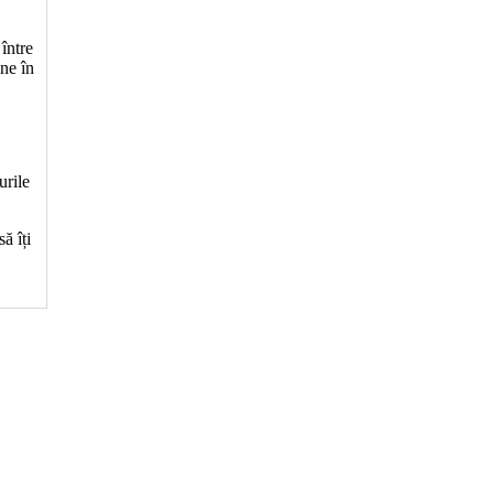
 între
ne în
urile
ă îți