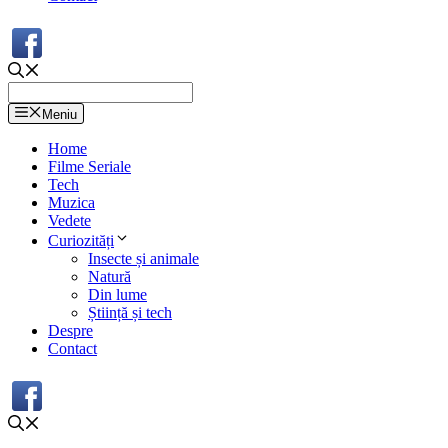
Meniu
Home
Filme Seriale
Tech
Muzica
Vedete
Curiozități
Insecte și animale
Natură
Din lume
Știință și tech
Despre
Contact