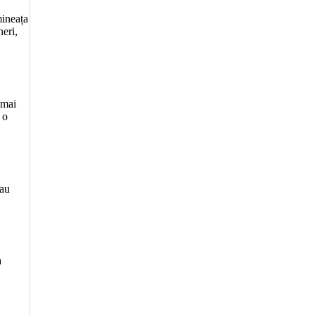
mineața
neri,
 mai
 o
 au
a