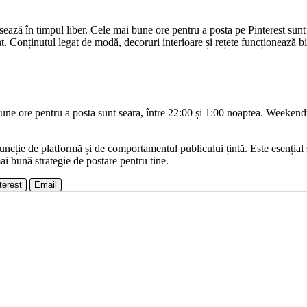
ccesează în timpul liber. Cele mai bune ore pentru a posta pe Pinterest sunt
. Conținutul legat de modă, decoruri interioare și rețete funcționează bi
une ore pentru a posta sunt seara, între 22:00 și 1:00 noaptea. Weekend
ncție de platformă și de comportamentul publicului țintă. Este esențial s
ai bună strategie de postare pentru tine.
terest
Email