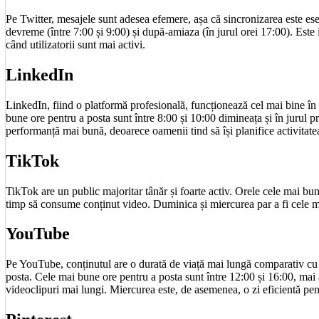
Pe Twitter, mesajele sunt adesea efemere, așa că sincronizarea este es
devreme (între 7:00 și 9:00) și după-amiaza (în jurul orei 17:00). Este 
când utilizatorii sunt mai activi.
LinkedIn
LinkedIn, fiind o platformă profesională, funcționează cel mai bine în 
bune ore pentru a posta sunt între 8:00 și 10:00 dimineața și în jurul p
performanță mai bună, deoarece oamenii tind să își planifice activitate
TikTok
TikTok are un public majoritar tânăr și foarte activ. Orele cele mai bune
timp să consume conținut video. Duminica și miercurea par a fi cele ma
YouTube
Pe YouTube, conținutul are o durată de viață mai lungă comparativ cu a
posta. Cele mai bune ore pentru a posta sunt între 12:00 și 16:00, mai 
videoclipuri mai lungi. Miercurea este, de asemenea, o zi eficientă p