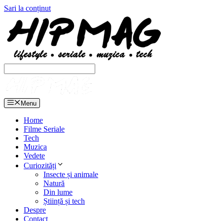
Sari la conținut
Menu
Home
Filme Seriale
Tech
Muzica
Vedete
Curiozități
Insecte și animale
Natură
Din lume
Știință și tech
Despre
Contact