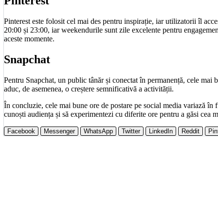
Pinterest
Pinterest este folosit cel mai des pentru inspirație, iar utilizatorii îl a
20:00 și 23:00, iar weekendurile sunt zile excelente pentru engagement
aceste momente.
Snapchat
Pentru Snapchat, un public tânăr și conectat în permanență, cele mai b
aduc, de asemenea, o creștere semnificativă a activității.
În concluzie, cele mai bune ore de postare pe social media variază în fu
cunoști audiența și să experimentezi cu diferite ore pentru a găsi cea m
Facebook
Messenger
WhatsApp
Twitter
LinkedIn
Reddit
Pin