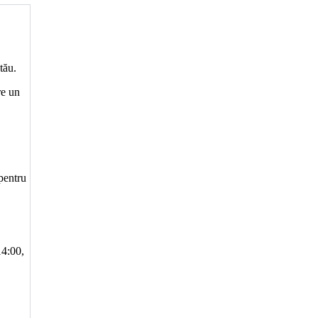
tău.
re un
 pentru
14:00,