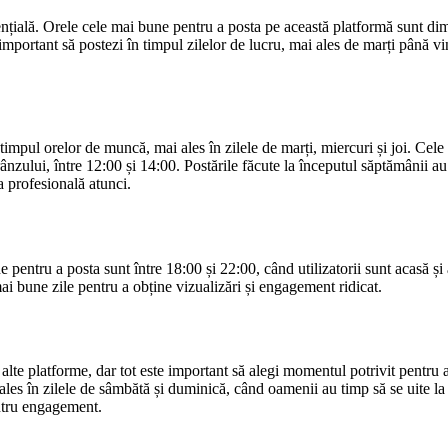
ențială. Orele cele mai bune pentru a posta pe această platformă sunt di
important să postezi în timpul zilelor de lucru, mai ales de marți până vi
timpul orelor de muncă, mai ales în zilele de marți, miercuri și joi. Cele
rânzului, între 12:00 și 14:00. Postările făcute la începutul săptămânii au
a profesională atunci.
 pentru a posta sunt între 18:00 și 22:00, când utilizatorii sunt acasă și
i bune zile pentru a obține vizualizări și engagement ridicat.
lte platforme, dar tot este important să alegi momentul potrivit pentru 
ales în zilele de sâmbătă și duminică, când oamenii au timp să se uite la
entru engagement.